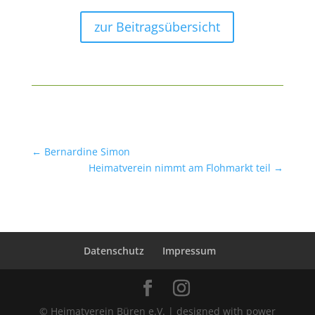
zur Beitragsübersicht
←
Bernardine Simon
Heimatverein nimmt am Flohmarkt teil
→
Datenschutz
Impressum
© Heimatverein Büren e.V. | designed with power