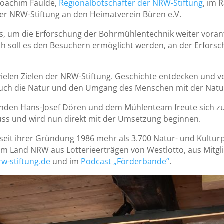
Joachim Faulde,
Regionalbotschafter der NRW-Stiftung
, im 
er NRW-Stiftung an den Heimatverein Büren e.V.
s, um die Erforschung der Bohrmühlentechnik weiter voran
rch soll es den Besuchern ermöglicht werden, an der Erfor
ielen Zielen der NRW-Stiftung. Geschichte entdecken und v
auch die Natur und den Umgang des Menschen mit der Natu
enden Hans-Josef Dören und dem Mühlenteam freute sich 
uss und wird nun direkt mit der Umsetzung beginnen.
seit ihrer Gründung 1986 mehr als 3.700 Natur- und Kultur
vom Land NRW aus Lotterieerträgen von Westlotto, aus Mitgl
w-stiftung.de
und im
Podcast „Förderbande“
.