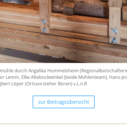
mühle durch Angelika Hummelsheim (Regionalbotschafterin
gor Lemm, Elke Altebockwinkel (beide Mühlenteam), Hans-Jo
rt Löper (Ortsvorsteher Büren) v.L.n.R
zur Beitragsübersicht