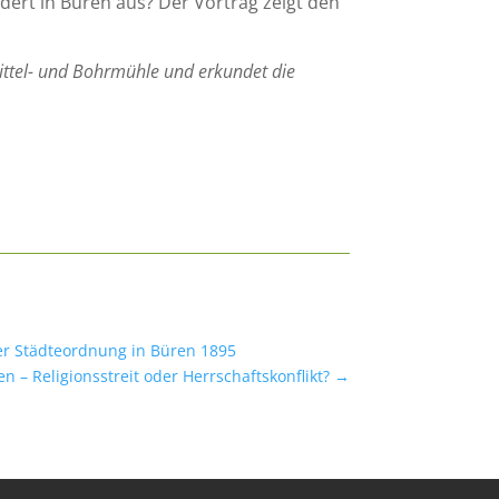
dert in Büren aus? Der Vortrag zeigt den
Mittel- und Bohrmühle und erkundet die
er Städteordnung in Büren 1895
en – Religionsstreit oder Herrschaftskonflikt?
→