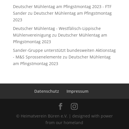
Deutscher Mühlentag am Pfingstmontag 2023 - FTF
Sander
zu
Deutscher Mühlentag am Pfingstmontag
2023
Deutscher Mühlentag - Westfälisch-Lippische
Mühlenvereinigung
zu
Deutscher Mühlentag am
Pfingstmontag 2023
Sander-Gruppe unterstützt bundesweiten Aktionstag
- M&S Sprossenelemente
zu
Deutscher Mühlentag
am Pfingstmontag 2023
Datenschutz
Impressum
© Heimatverein Büren e.V. | designed with power
from our homeland