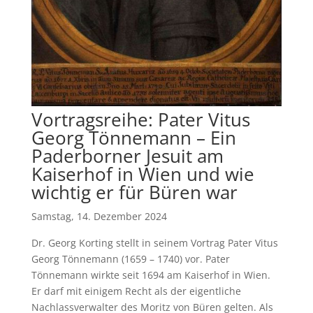
Vortragsreihe: Pater Vitus
Georg Tönnemann – Ein
Paderborner Jesuit am
Kaiserhof in Wien und wie
wichtig er für Büren war
Samstag, 14. Dezember 2024
Dr. Georg Korting stellt in seinem Vortrag Pater Vitus
Georg Tönnemann (1659 – 1740) vor. Pater
Tönnemann wirkte seit 1694 am Kaiserhof in Wien.
Er darf mit einigem Recht als der eigentliche
Nachlassverwalter des Moritz von Büren gelten. Als