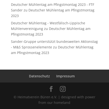
Deutscher Mühlentag am Pfingstmontag 2023 - FTF
Sander
zu
Deutscher Mühlentag am Pfingstmontag
2023
Deutscher Mühlentag - Westfälisch-Lippische
Mühlenvereinigung
zu
Deutscher Mühlentag am
Pfingstmontag 2023
Sander-Gruppe unterstützt bundesweiten Aktionstag
- M&S Sprossenelemente
zu
Deutscher Mühlentag
am Pfingstmontag 2023
Datenschutz
Impressum
© Heimatverein Büren e.V. | designed with power
from our homeland